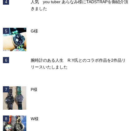
人気 you tuber あらなみ様にTADSTRAPを御紹介頂
きました
G様
腕時計のある人生 R.Y氏とのコラボ作品を2作品リ
リースいたしました
P様
W様