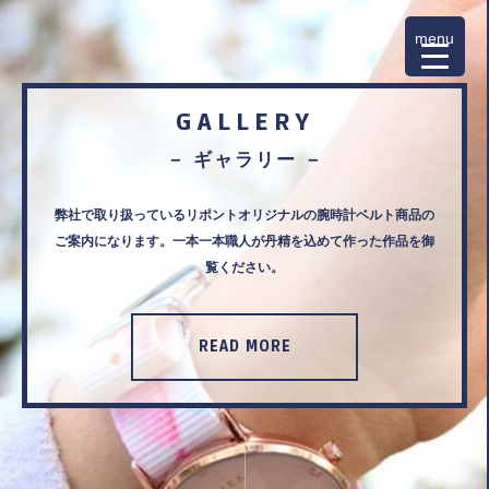
menu
GALLERY
OEM
OEM
－ OEM事業案内 －
－ OEM事業案内 －
－ ギャラリー －
リポントでは各種OEMを承っております。刺繍加工・ラインスト
リポントでは各種OEMを承っております。刺繍加工・ラインスト
弊社で取り扱っているリポントオリジナルの腕時計ベルト商品の
ーン加工・レーザー加工・プリント加工など小ロットからお任せ
ご案内になります。一本一本職人が丹精を込めて作った作品を御
ーン加工・レーザー加工・プリント加工など小ロットからお任せ
くださいませ。
くださいませ。
覧ください。
READ MORE
READ MORE
READ MORE