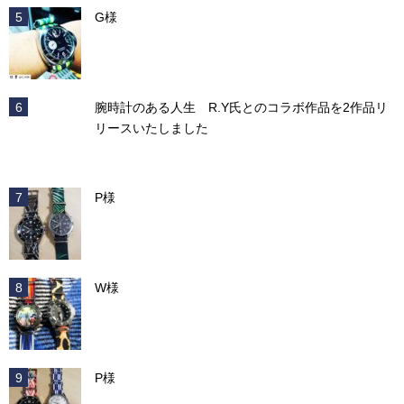
G様
腕時計のある人生 R.Y氏とのコラボ作品を2作品リ
リースいたしました
P様
W様
P様