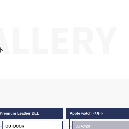
ALLERY
ト
Premium Leather BELT
Apple watch ベルト
OUTDOOR
38/40/20