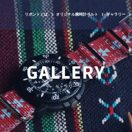
リポントとは
オリジナル腕時計ベルト
ギャラリー
GALLERY
－ ギャラリー －