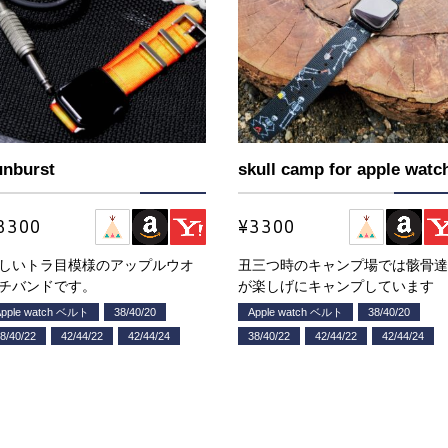
unburst
skull camp for apple watc
3300
¥3300
しいトラ目模様のアップルウオ
丑三つ時のキャンプ場では骸骨
チバンドです。
が楽しげにキャンプしています
Apple watch ベルト
38/40/20
Apple watch ベルト
38/40/20
8/40/22
42/44/22
42/44/24
38/40/22
42/44/22
42/44/24