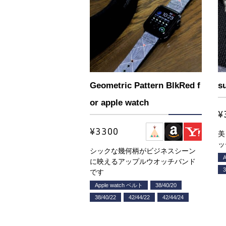
Geometric Pattern BlkRed f
s
or apple watch
¥
¥3300
美
ッ
シックな幾何柄がビジネスシーン
に映えるアップルウオッチバンド
3
です
Apple watch ベルト
38/40/20
38/40/22
42/44/22
42/44/24